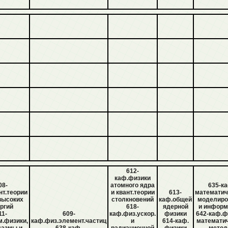
612-
каф.физики
08-
атомного ядра
635-ка
нт.теории
и квант.теории
613-
математич
высоких
столкновений
каф.общей
моделиро
ргий
618-
ядерной
и информ
11-
609-
каф.физ.ускор.
физики
642-каф.ф
м.физики,
каф.физ.элемент.частиц
и
614-каф.
математи