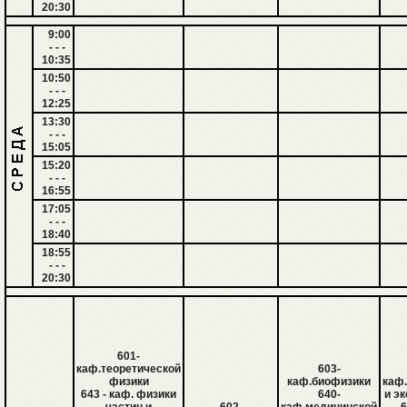
20:30
9:00
- - -
10:35
10:50
- - -
12:25
13:30
- - -
15:05
15:20
- - -
16:55
17:05
- - -
18:40
18:55
- - -
20:30
601-
каф.теоретической
603-
физики
каф.биофизики
каф
643 - каф. физики
640-
и эк