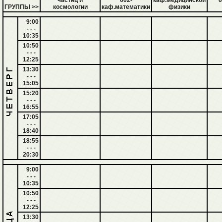
частиц и
602-
каф.медицинской
6
ГРУППЫ >>
космологии
каф.математики
физики
9:00
- - -
10:35
10:50
- - -
12:25
13:30
- - -
15:05
15:20
- - -
16:55
17:05
- - -
18:40
18:55
- - -
20:30
9:00
- - -
10:35
10:50
- - -
12:25
13:30