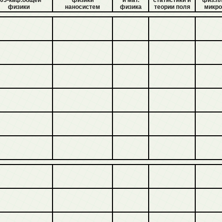
05-каф.общей
физики
и мат.
статистики и
физ.п
физики
наносистем
физика
теории поля
микро