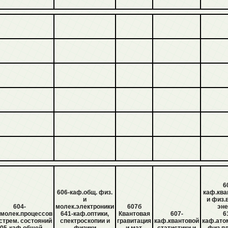
6
606-каф.общ. физ.
каф.ква
и
и физ.
604-
молек.электроники
607б
эне
.молек.процессов
641-каф.оптики,
Квантовая
607-
6
стрем. состояний
спектроскопии и
гравитация
каф.квантовой
каф.ато