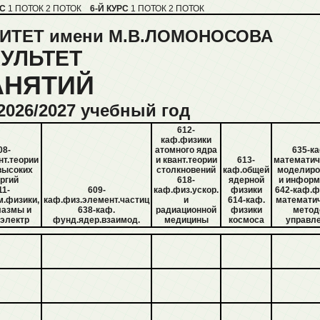
РС
1 ПОТОК
2 ПОТОК
6-Й КУРС
1 ПОТОК
2 ПОТОК
ИТЕТ имени М.В.ЛОМОНОСОВА
УЛЬТЕТ
АНЯТИЙ
 2026/2027 учебный год
612-
каф.физики
08-
атомного ядра
635-ка
нт.теории
и квант.теории
613-
математич
высоких
столкновений
каф.общей
моделиро
ргий
618-
ядерной
и информ
11-
609-
каф.физ.ускор.
физики
642-каф.ф
м.физики,
каф.физ.элемент.частиц
и
614-каф.
математи
лазмы и
638-каф.
радиационной
физики
метод
электр
фунд.ядер.взаимод.
медицины
космоса
управл