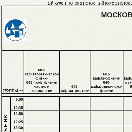
1-Й КУРС
1 ПОТОК
2 ПОТОК
2-Й КУРС
1 ПОТОК
МОСКОВ
601-
каф.теоретической
603-
физики
каф.биофизики
каф
643 - каф. физики
640-
и эк
частиц и
602-
каф.медицинской
6
ГРУППЫ >>
космологии
каф.математики
физики
9:00
- - -
10:35
10:50
- - -
12:25
13:30