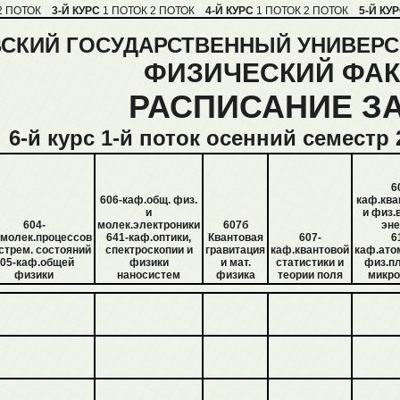
2 ПОТОК
3-Й КУРС
1 ПОТОК
2 ПОТОК
4-Й КУРС
1 ПОТОК
2 ПОТОК
5-Й КУ
СКИЙ ГОСУДАРСТВЕННЫЙ УНИВЕРС
ФИЗИЧЕСКИЙ ФАК
РАСПИСАНИЕ З
6-й курс 1-й поток осенний семестр
6
606-каф.общ. физ.
каф.ква
и
и физ.
604-
молек.электроники
607б
эне
.молек.процессов
641-каф.оптики,
Квантовая
607-
6
стрем. состояний
спектроскопии и
гравитация
каф.квантовой
каф.ато
05-каф.общей
физики
и мат.
статистики и
физ.п
физики
наносистем
физика
теории поля
микро